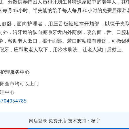
庭、分散供养特困人员和计划生育特殊家庭中的老年人，其
人每月45小时、半失能的给予每人每月30小时的免费居家养
人侧卧，面向护理者，用压舌板轻轻撑开颊部，以镊子夹
向外，沿牙齿的纵向擦净牙齿内外两侧，咬合面，舌、口腔
毕，帮助老人漱口，擦干面部。若口腔粘膜有溃疡，可撒锡
有假牙，应帮助老人取下，用冷水刷洗，让老人漱口后戴上。
仪护理服务中心
阳全市均可以上门
理中心
3704054785
网店登录
免费开店
技术支持：杨宇