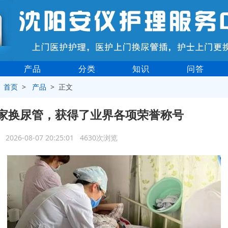
产品
分类
知识
问答
>
首页
>
产品
> 正文
家换尿管，获得了业界各项荣誉称号
2026-08-07 20:25:01 4630次浏览