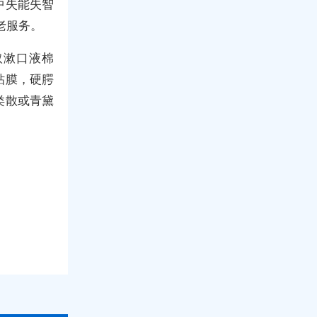
中失能失智
老服务。
取漱口液棉
粘膜，硬腭
类散或青黛