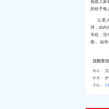
低收入家
的给予每
让老
球，由内
等处，洗
散.。如
沈阳安
沈
地址：
护
联系：
1
手机：