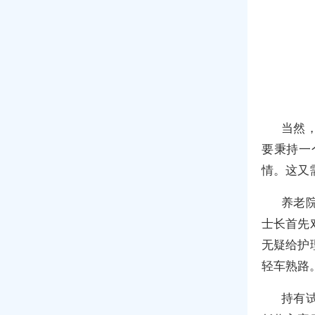
当然
要秉持一
情。这又
养老
士长首先
无疑给护
轻车熟路
持有