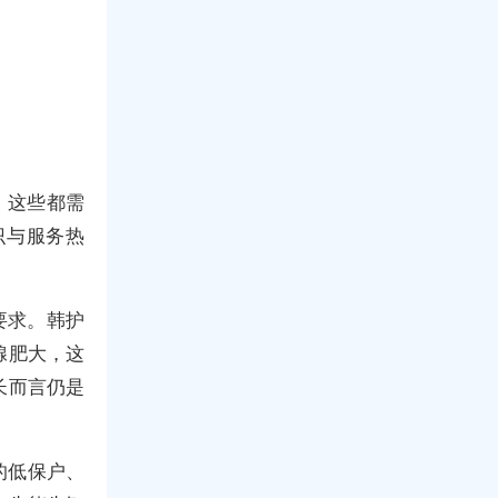
，这些都需
识与服务热
要求。韩护
腺肥大，这
长而言仍是
的低保户、