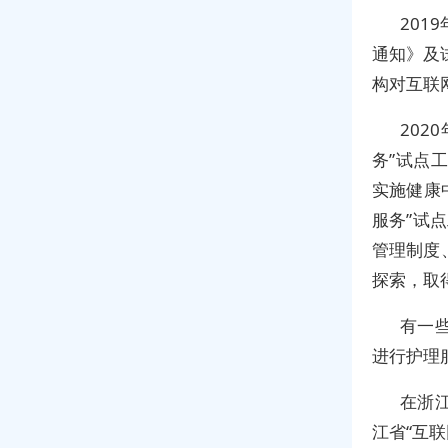
201
通知》及
构对互联
202
务”试点
实施健康
服务”试
管理制度
探索，取
有一
进行护理
在浙
江省“互