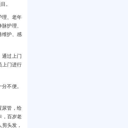
项目。
护理、老年
静脉护理、
港维护、感
。
，通过上门
员上门进行
十分不便。
置尿管，给
卡，百岁老
人剪头发，