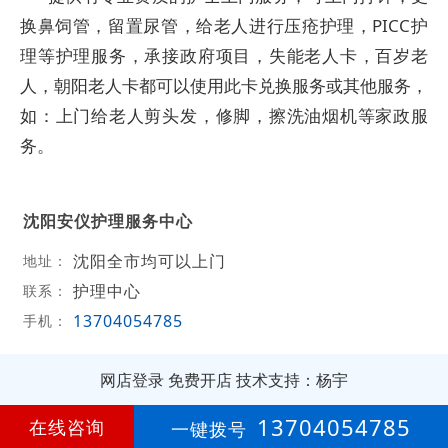
换鼻饲管，留置尿管，给老人进行压疮护理，PICC护
理等护理服务，承接政府项目，失能老人卡，百岁老
人，朝阳老人卡都可以使用此卡兑换服务或其他服务，
如：上门给老人剪头发，修脚，擦洗油烟机等家政服
务。
沈阳安仪护理服务中心
沈阳全市均可以上门
地址：
护理中心
联系：
13704054785
手机：
网店登录
免费开店
技术支持：杨宇
第
8年
13704054785
在线咨询
一键拨号