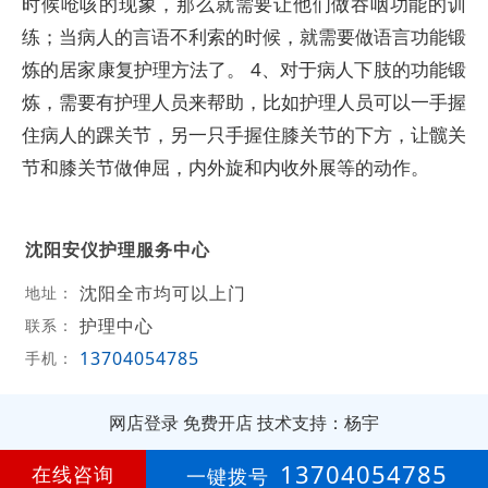
时候呛咳的现象，那么就需要让他们做吞咽功能的训
练；当病人的言语不利索的时候，就需要做语言功能锻
炼的居家康复护理方法了。 4、对于病人下肢的功能锻
炼，需要有护理人员来帮助，比如护理人员可以一手握
住病人的踝关节，另一只手握住膝关节的下方，让髋关
节和膝关节做伸屈，内外旋和内收外展等的动作。
沈阳安仪护理服务中心
沈阳全市均可以上门
地址：
护理中心
联系：
13704054785
手机：
网店登录
免费开店
技术支持：杨宇
第
8年
13704054785
在线咨询
一键拨号